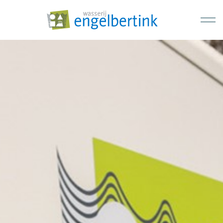
Skip to main content
Home
Diensten
Over ons
Contact
Overwasbon
+31 (0) 541 512 988