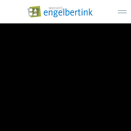
Skip to main content
Home
Diensten
Over ons
Contact
Overwasbon
+31 (0) 541 512 988