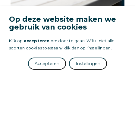
Op deze website maken we
gebruik van cookies
Het is mogelijk uw eigen linnengoed te
laten wassen maar uiteraard kunt u bij
Klik op
accepteren
om door te gaan. Wilt u niet alle
ons ook verschillende linnenpakketten,
soorten cookies toestaan? klik dan op 'instellingen'.
al dan niet geseald, huren en laten
wassen. Ons assortiment omvat bed-,
badgoed- en keukenpakketten.
Accepteren
Instellingen