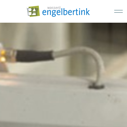
Skip to main content
Home
Diensten
Hotels
Recreatieve bedrijven
Restaurants
Bedrijfskleding
Over ons